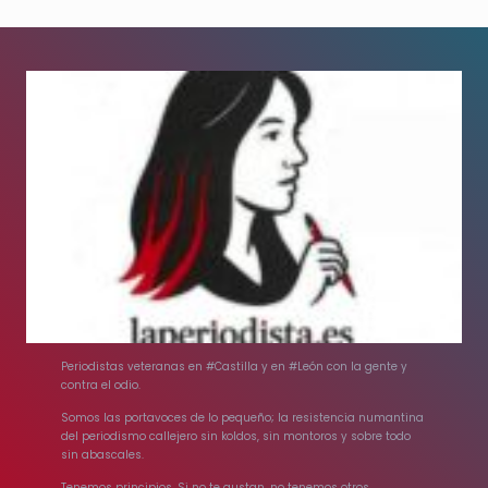
Periodistas veteranas en #Castilla y en #León con la gente y
contra el odio.
Somos las portavoces de lo pequeño; la resistencia numantina
del periodismo callejero sin koldos, sin montoros y sobre todo
sin abascales.
Tenemos principios. Si no te gustan, no tenemos otros.