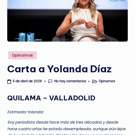
a
.
e
s
Publicado
Opinamos
en
Carta a Yolanda Díaz
No hay comentarios
Opinamos
5 de abril de 2026
Publicado
en
QUILAMA – VALLADOLID
Estimada Yolanda:
Soy periodista desde hace más de tres décadas y desde
hace cuatro años he estado desempleada, aunque aún lejos