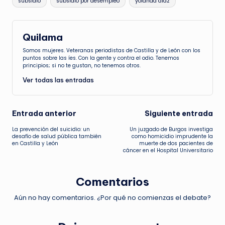
subsidio
subsidio por desempleo
yolanda díaz
Quilama
Somos mujeres. Veteranas periodistas de Castilla y de León con los
puntos sobre las íes. Con la gente y contra el odio. Tenemos
principios; si no te gustan, no tenemos otros.
Ver todas las entradas
Navegación
Entrada anterior
Siguiente entrada
La prevención del suicidio: un
Un juzgado de Burgos investiga
de
desafío de salud pública también
como homicidio imprudente la
en Castilla y León
muerte de dos pacientes de
cáncer en el Hospital Universitario
entradas
Comentarios
Aún no hay comentarios. ¿Por qué no comienzas el debate?