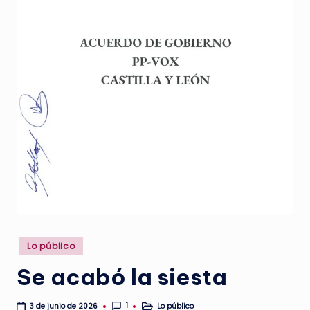
a
.
e
s
Publicado
Lo público
en
Se acabó la siesta
1
Lo público
3 de junio de 2026
Publicado