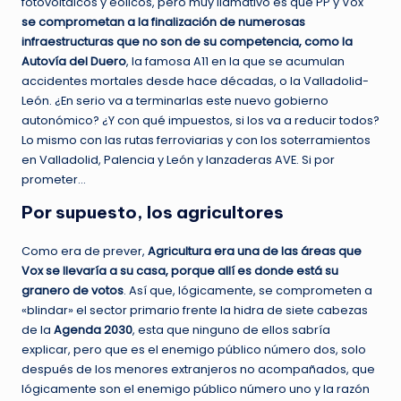
fotovoltaicos y eólicos, pero muy llamativo es que PP y Vox
se comprometan a la finalización de numerosas
infraestructuras que no son de su competencia, como la
Autovía del Duero
, la famosa A11 en la que se acumulan
accidentes mortales desde hace décadas, o la Valladolid-
León. ¿En serio va a terminarlas este nuevo gobierno
autonómico? ¿Y con qué impuestos, si los va a reducir todos?
Lo mismo con las rutas ferroviarias y con los soterramientos
en Valladolid, Palencia y León y lanzaderas AVE. Si por
prometer…
Por supuesto, los agricultores
Como era de prever,
Agricultura era una de las áreas que
Vox se llevaría a su casa, porque allí es donde está su
granero de votos
. Así que, lógicamente, se comprometen a
«blindar» el sector primario frente la hidra de siete cabezas
de la
Agenda 2030
, esta que ninguno de ellos sabría
explicar, pero que es el enemigo público número dos, solo
después de los menores extranjeros no acompañados, que
lógicamente son el enemigo público número uno y la razón