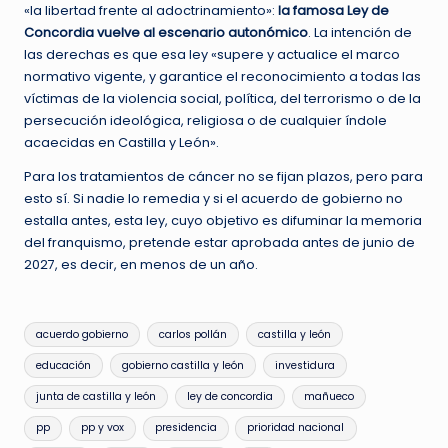
«la libertad frente al adoctrinamiento»:
la famosa Ley de
Concordia vuelve al escenario autonómico
. La intención de
las derechas es que esa ley «supere y actualice el marco
normativo vigente, y garantice el reconocimiento a todas las
víctimas de la violencia social, política, del terrorismo o de la
persecución ideológica, religiosa o de cualquier índole
acaecidas en Castilla y León».
Para los tratamientos de cáncer no se fijan plazos, pero para
esto sí. Si nadie lo remedia y si el acuerdo de gobierno no
estalla antes, esta ley, cuyo objetivo es difuminar la memoria
del franquismo, pretende estar aprobada antes de junio de
2027, es decir, en menos de un año.
Etiquetas:
acuerdo gobierno
carlos pollán
castilla y león
educación
gobierno castilla y león
investidura
junta de castilla y león
ley de concordia
mañueco
pp
pp y vox
presidencia
prioridad nacional