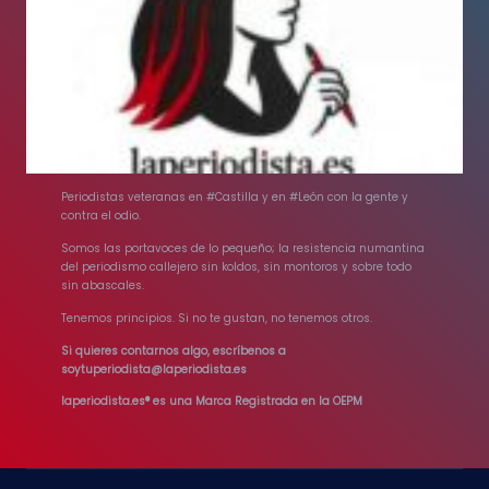
Periodistas veteranas en #Castilla y en #León con la gente y
contra el odio.
Somos las portavoces de lo pequeño; la resistencia numantina
del periodismo callejero sin koldos, sin montoros y sobre todo
sin abascales.
Tenemos principios. Si no te gustan, no tenemos otros.
Si quieres contarnos algo, escríbenos a
soytuperiodista@laperiodista.es
laperiodista.es® es una Marca Registrada en la OEPM