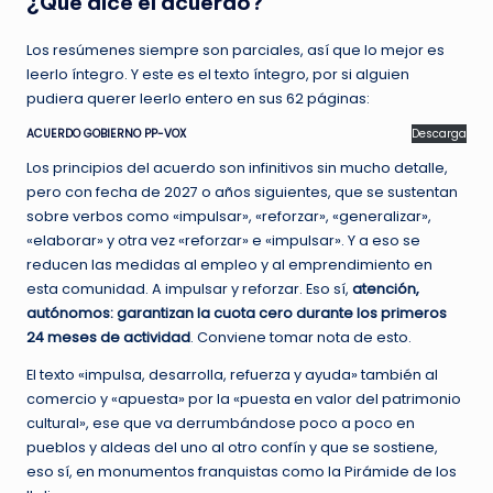
¿Qué dice el acuerdo?
Los resúmenes siempre son parciales, así que lo mejor es
leerlo íntegro. Y este es el texto íntegro, por si alguien
pudiera querer leerlo entero en sus 62 páginas:
ACUERDO GOBIERNO PP-VOX
Descarga
Los principios del acuerdo son infinitivos sin mucho detalle,
pero con fecha de 2027 o años siguientes, que se sustentan
sobre verbos como «impulsar», «reforzar», «generalizar»,
«elaborar» y otra vez «reforzar» e «impulsar». Y a eso se
reducen las medidas al empleo y al emprendimiento en
esta comunidad. A impulsar y reforzar. Eso sí,
atención,
autónomos: garantizan la cuota cero durante los primeros
24 meses de actividad
. Conviene tomar nota de esto.
El texto «impulsa, desarrolla, refuerza y ayuda» también al
comercio y «apuesta» por la «puesta en valor del patrimonio
cultural», ese que va derrumbándose poco a poco en
pueblos y aldeas del uno al otro confín y que se sostiene,
eso sí, en monumentos franquistas como la Pirámide de los