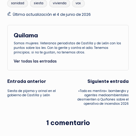
sanidad
siesta
vivienda
vox
Última actualización el 4 de junio de 2026
Quilama
Somos mujeres. Veteranas periodistas de Castilla y de León con los
puntos sobre las íes. Con la gente y contra el odio. Tenemos
principios; si no te gustan, no tenemos otros.
Ver todas las entradas
Navegación
Entrada anterior
Siguiente entrada
Siesta de pijama y orinal en el
«Todo es mentira»: bomber@s y
de
gobierno de Castilla y León
agentes medioambientales
desmienten a Quiñones sobre el
operativo de incendios 2026
entradas
1 comentario